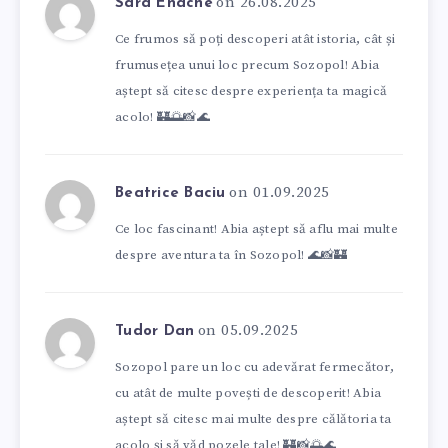
on 26.08.2025
Sara Enache
Ce frumos să poți descoperi atât istoria, cât și
frumusețea unui loc precum Sozopol! Abia
aștept să citesc despre experiența ta magică
acolo! 🏰🌅📸🌊
on 01.09.2025
Beatrice Baciu
Ce loc fascinant! Abia aștept să aflu mai multe
despre aventura ta în Sozopol! 🌊📸🏰
on 05.09.2025
Tudor Dan
Sozopol pare un loc cu adevărat fermecător,
cu atât de multe povești de descoperit! Abia
aștept să citesc mai multe despre călătoria ta
acolo și să văd pozele tale! 🏰📸🌅🌊