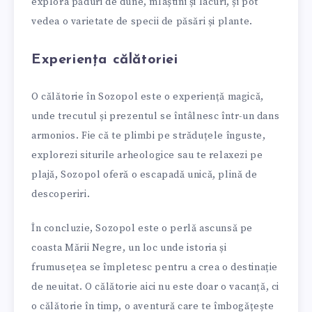
explora păduri de dune, mlaștini și lacuri, și pot
vedea o varietate de specii de păsări și plante.
Experiența călătoriei
O călătorie în Sozopol este o experiență magică,
unde trecutul și prezentul se întâlnesc într-un dans
armonios. Fie că te plimbi pe străduțele înguste,
explorezi siturile arheologice sau te relaxezi pe
plajă, Sozopol oferă o escapadă unică, plină de
descoperiri.
În concluzie, Sozopol este o perlă ascunsă pe
coasta Mării Negre, un loc unde istoria și
frumusețea se împletesc pentru a crea o destinație
de neuitat. O călătorie aici nu este doar o vacanță, ci
o călătorie în timp, o aventură care te îmbogățește