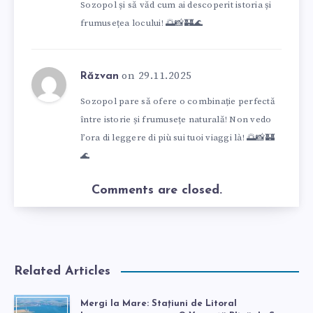
Sozopol și să văd cum ai descoperit istoria și
frumusețea locului! 🌅📸🏰🌊
on 29.11.2025
Răzvan
Sozopol pare să ofere o combinație perfectă
între istorie și frumusețe naturală! Non vedo
l’ora di leggere di più sui tuoi viaggi là! 🌅📸🏰
🌊
Comments are closed.
Related Articles
Mergi la Mare: Stațiuni de Litoral