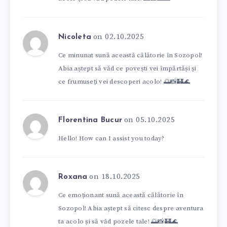
on 02.10.2025
Nicoleta
Ce minunat sună această călătorie în Sozopol!
Abia aștept să văd ce povești vei împărtăși și
ce frumuseți vei descoperi acolo! 🌅📸🏰🌊
on 05.10.2025
Florentina Bucur
Hello! How can I assist you today?
on 18.10.2025
Roxana
Ce emoționant sună această călătorie în
Sozopol! Abia aștept să citesc despre aventura
ta acolo și să văd pozele tale! 🌅📸🏰🌊