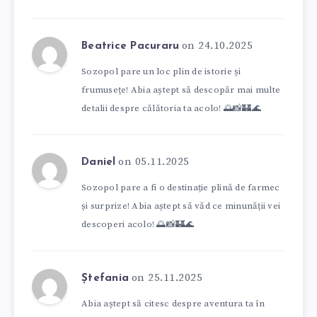
on 24.10.2025
Beatrice Pacuraru
Sozopol pare un loc plin de istorie și
frumusețe! Abia aștept să descopăr mai multe
detalii despre călătoria ta acolo! 🌅📸🏰🌊
on 05.11.2025
Daniel
Sozopol pare a fi o destinație plină de farmec
și surprize! Abia aștept să văd ce minunății vei
descoperi acolo! 🌅📸🏰🌊
on 25.11.2025
Ștefania
Abia aștept să citesc despre aventura ta în