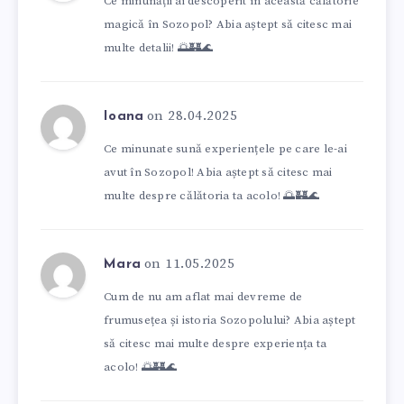
Ce minunății ai descoperit în această călătorie
magică în Sozopol? Abia aștept să citesc mai
multe detalii! 🌅🏰🌊
on 28.04.2025
Ioana
Ce minunate sună experiențele pe care le-ai
avut în Sozopol! Abia aștept să citesc mai
multe despre călătoria ta acolo! 🌅🏰🌊
on 11.05.2025
Mara
Cum de nu am aflat mai devreme de
frumusețea și istoria Sozopolului? Abia aștept
să citesc mai multe despre experiența ta
acolo! 🌅🏰🌊