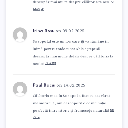
descopăr mai multe despre călătoria ta acolo!
🏰🌅🌊
on 09.02.2025
Irina Rosu
Sozopolul este un loc care îți va rămâne în
inimă pentru totdeauna! Abia aștept să
descopăr mai multe detalii despre călătoria ta
acolo! 🌅🌊🏰
on 14.02.2025
Paul Baciu
Călătoria mea în Sozopol a fost cu adevărat
memorabilă, am descoperit o combinație
perfectă între istorie și frumusețe naturală! 🏰
🌅🌊