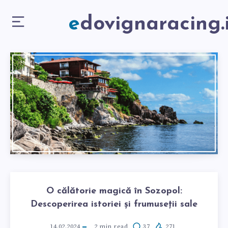
edovignaracing.
O călătorie magică în Sozopol:
Descoperirea istoriei și frumuseții sale
14.02.2024
2
min read
37
271