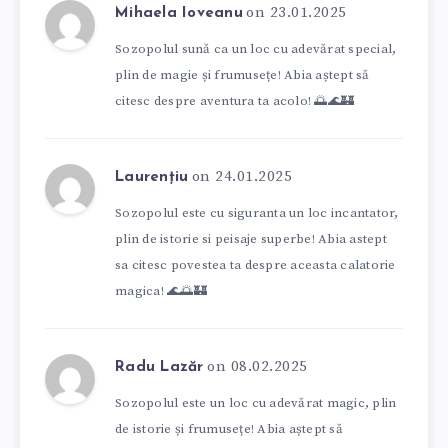
on 23.01.2025
Mihaela Ioveanu
Sozopolul sună ca un loc cu adevărat special,
plin de magie și frumusețe! Abia aștept să
citesc despre aventura ta acolo! 🌅🌊🏰
on 24.01.2025
Laurențiu
Sozopolul este cu siguranta un loc incantator,
plin de istorie si peisaje superbe! Abia astept
sa citesc povestea ta despre aceasta calatorie
magica! 🌊🌅🏰
on 08.02.2025
Radu Lazăr
Sozopolul este un loc cu adevărat magic, plin
de istorie și frumusețe! Abia aștept să