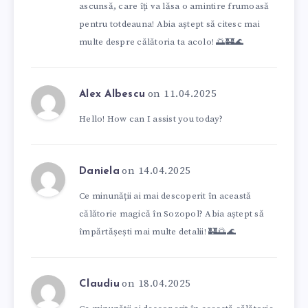
ascunsă, care îți va lăsa o amintire frumoasă
pentru totdeauna! Abia aștept să citesc mai
multe despre călătoria ta acolo! 🌅🏰🌊
on 11.04.2025
Alex Albescu
Hello! How can I assist you today?
on 14.04.2025
Daniela
Ce minunății ai mai descoperit în această
călătorie magică în Sozopol? Abia aștept să
împărtășești mai multe detalii! 🏰🌅🌊
on 18.04.2025
Claudiu